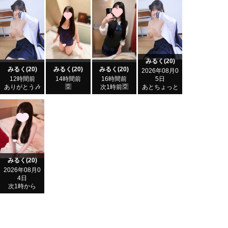
みるく(20)
みるく(20)
みるく(20)
みるく(20)
2026年08月0
12時間前
14時間前
16時間前
5日
ありがとう🎶
🈳
次1時前🈳
あとちょっと
みるく(20)
2026年08月0
4日
次1時から